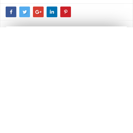
SCUM
Acción, Aventura, Rol, Shooter,
GÉNERO:
Supervivencia
SCUM es un videojuego de supervivencia que mezcla
los elementos shooter, rol, acción y aventura como
ningún otro hasta la fecha. El juego, desarrollado por
Gamepires en Unreal Engine 4 y distribuido por
Devolver Digital, cuenta con mundo persistente
multijugador de 12x12 kilómetros.
VER FICHA COMPLETA
Previous article