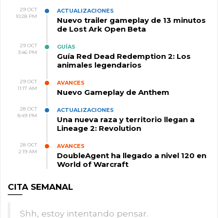
29 OCT
ACTUALIZACIONES
10:28 PM
Nuevo trailer gameplay de 13 minutos
de Lost Ark Open Beta
29 OCT
GUÍAS
3:46 PM
Guía Red Dead Redemption 2: Los
animales legendarios
29 OCT
AVANCES
11:17 AM
Nuevo Gameplay de Anthem
28 OCT
ACTUALIZACIONES
8:49 PM
Una nueva raza y territorio llegan a
Lineage 2: Revolution
28 OCT
AVANCES
2:19 AM
DoubleAgent ha llegado a nivel 120 en
World of Warcraft
CITA SEMANAL
Shh, estoy intentando pensar.