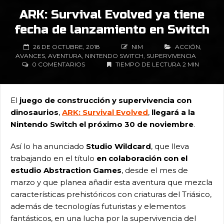
ARK: Survival Evolved ya tiene
fecha de lanzamiento en Switch
26 DE OCTUBRE, 2018
NIM
ACCIÓN
,
AVANCES
,
AVENTURA
,
NINTENDO SWITCH
,
SUPERVIVENCIA
0 COMENTARIOS
TIEMPO DE LECTURA 2 MIN
El
juego de construcción y supervivencia con
dinosaurios
,
ARK: Survival Evolved
,
llegará a la
Nintendo Switch el próximo 30 de noviembre
.
Así lo ha anunciado
Studio Wildcard
, que lleva
trabajando en el título
en colaboración con el
estudio Abstraction Games
, desde el mes de
marzo y que planea añadir esta aventura que mezcla
características prehistóricos con criaturas del Triásico,
además de tecnologías futuristas y elementos
fantásticos, en una lucha por la supervivencia del