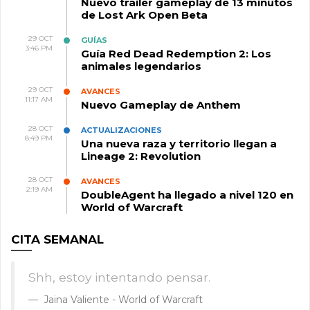
Nuevo trailer gameplay de 13 minutos
de Lost Ark Open Beta
29 OCT
GUÍAS
3:46 PM
Guía Red Dead Redemption 2: Los
animales legendarios
29 OCT
AVANCES
11:17 AM
Nuevo Gameplay de Anthem
28 OCT
ACTUALIZACIONES
8:49 PM
Una nueva raza y territorio llegan a
Lineage 2: Revolution
28 OCT
AVANCES
2:19 AM
DoubleAgent ha llegado a nivel 120 en
World of Warcraft
CITA SEMANAL
Shh, estoy intentando pensar.
Jaina Valiente - World of Warcraft