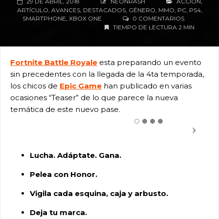
29 DE ABRIL, 2018
NEONRASH
ACCIÓN
,
ARTÍCULO
,
AVANCES
,
DESTACADOS
,
GÉNERO
,
MMO
,
PC
,
PS4
,
SMARTPHONE
,
XBOX ONE
0 COMENTARIOS
TIEMPO DE LECTURA 2 MIN
Fortnite Battle Royale
esta preparando un evento
sin precedentes con la llegada de la 4ta temporada,
los chicos de
Epic Game
han publicado en varias
ocasiones “Teaser” de lo que parece la nueva
temática de este nuevo pase.
Lucha. Adáptate. Gana.
Pelea con Honor.
Vigila cada esquina, caja y arbusto.
Deja tu marca.