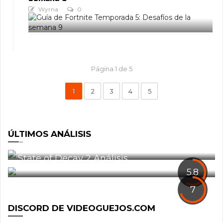
Wyrna
0
Página 1 de 5
1
2
3
4
5
ÚLTIMOS ANÁLISIS
Análisis: Defiance 2050
0
State of Decay 2 Análisis
1
5.8
7
DISCORD DE VIDEOGUEJOS.COM