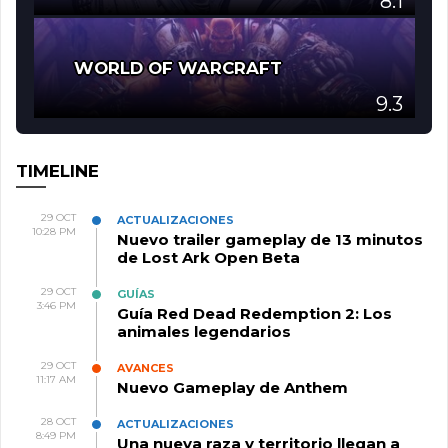
8.1
WORLD OF WARCRAFT
9.3
TIMELINE
29 OCT
ACTUALIZACIONES
10:28 PM
Nuevo trailer gameplay de 13 minutos
de Lost Ark Open Beta
29 OCT
GUÍAS
3:46 PM
Guía Red Dead Redemption 2: Los
animales legendarios
29 OCT
AVANCES
11:17 AM
Nuevo Gameplay de Anthem
28 OCT
ACTUALIZACIONES
8:49 PM
Una nueva raza y territorio llegan a