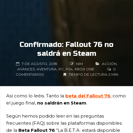
Confirmado: Fallout 76 no
saldrá en Steam
7 DE AGOSTO, 2018
NIM
ACCIÓN
,
AVANCES
,
AVENTURA
,
PC
,
PS4
,
XBOX ONE
0
COMENTARIOS
TIEMPO DE LECTURA 2 MIN
Así como lo leéis. Tanto la
beta del Fallout 76
, como
el juego final,
no saldrán en Steam
.
Según hemos podido leer en las preguntas
frecuentes (FAQ) sobre las plataformas disponibles
de la
Beta Fallout 76
“La B.E.T.A. estará disponible