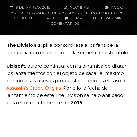
9 DE MARZO, 2018
NEONRASH
ACCIÓN
,
ARTÍCULO
,
AVANCES
,
DESTACADOS
,
GÉNERO
,
MMO
,
PC
,
PS4
,
XBOX ONE
0
TIEMPO DE LECTURA 2 MIN
COMENTARIOS
The Division 2
, pilla por sorpresa a los fans de la
franquicia con el anuncio de la secuela de este título.
Ubisoft
, quiere continuar con la dinámica de dilatar
los lanzamientos con el objeto de sacar el máximo
partido a sus nuevas propuestas, como es el caso de
Assassin’s Creed Origins
. Por ello la fecha de
lanzamiento de este The Division se ha planificado
para el primer trimestre de
2019.