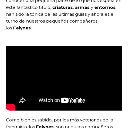
conocer una pequeña parte de lo que nos espera en
este fantástico título,
criaturas
,
armas
y
entornos
han sido la tónica de las últimas guías y ahora es el
turno de nuestros pequeños compañeros,
los
Felynes
.
Como bien es sabido, por los más veteranos de la
franquicia, los
Felynes
son nuestros compañeros