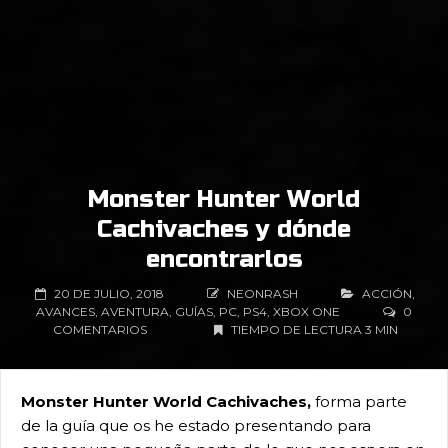
Monster Hunter World
Cachivaches y dónde
encontrarlos
20 DE JULIO, 2018
NEONRASH
ACCIÓN
,
AVANCES
,
AVENTURA
,
GUÍAS
,
PC
,
PS4
,
XBOX ONE
0
COMENTARIOS
TIEMPO DE LECTURA 3 MIN
Monster Hunter World Cachivaches,
forma parte
de la guía que os he estado presentando para