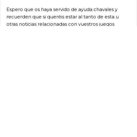
Espero que os haya servido de ayuda chavales y
recuerden que si queréis estar al tanto de esta u
otras noticias relacionadas con vuestros juegos
favoritos, dejaros caer por nuestro
portal de
noticias
.
Monster Hunter World
TAGS
MONSTER HUNTER WORLD