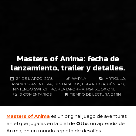
Masters of Anima: fecha de
lanzamiento, trailer y detalles.
24 DE MARZO, 2018
WYRNA
ARTÍCULO
,
AVANCES
,
AVENTURA
,
DESTACADOS
,
ESTRATEGIA
,
GÉNERO
,
NINTENDO SWITCH
,
PC
,
PLATAFORMA
,
PS4
,
XBOX ONE
0 COMENTARIOS
TIEMPO DE LECTURA 2 MIN
Masters of Anima
es un original juego de aventuras
en el que jugarás en la piel de
Otto
, un aprendiz de
Anima, en un mundo repleto de desafíos