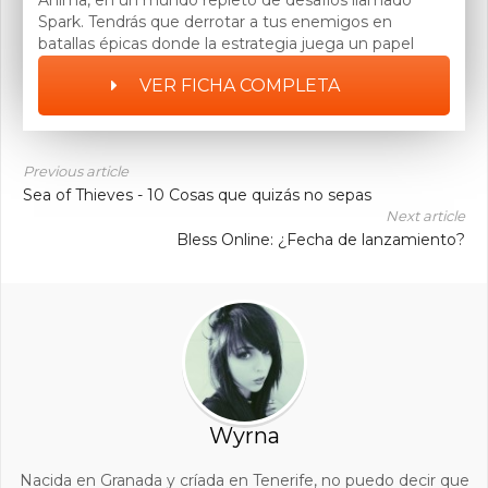
Spark. Tendrás que derrotar a tus enemigos en
batallas épicas donde la estrategia juega un papel
muy importante. Podrás invocar hasta 100 Guardianes
VER FICHA COMPLETA
y todo esto gracias a que los desarrolladores han
creado este juego desde cero para consolas así como
para PC, haciéndolo intuitivo e innovador.
Previous article
Sea of Thieves - 10 Cosas que quizás no sepas
Next article
Bless Online: ¿Fecha de lanzamiento?
Wyrna
Nacida en Granada y críada en Tenerife, no puedo decir que