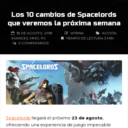
Los 10 cambios de Spacelords
que veremos la próxima semana
18 DE AGOSTO, 2018
WYRNA
ACCIÓN
,
AVANCES
,
MMO
,
PC
TIEMPO DE LECTURA 3 MIN
0 COMENTARIOS
Spacelords
llegará el próximo
23 de agosto
,
ofreciendo una experiencia de juego impecable