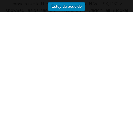
consola fue la Nes, después salté a la N64, PSX, PS2 y
Estoy de acuerdo
Xbox360. Las palizas que he dado en el DragonBall Budokai
Tenkaichi, usando a Pan, no tienen nombre. No hay nada
peor que tener un grupo de amigos con gustos tan
dispares que no permiten ni completar una Squad en el
PUBG. Gracias a ellos tenemos esta web.
DEJAR UN COMENTARIO