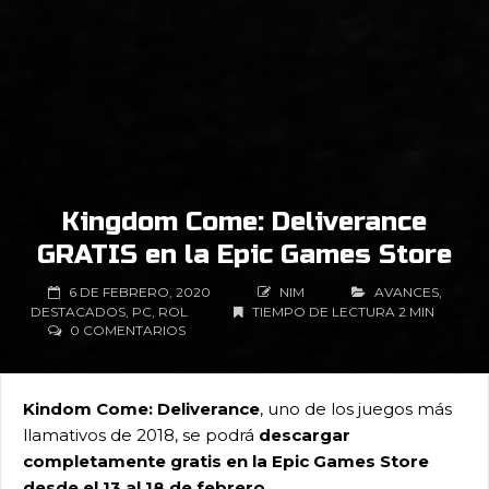
Kingdom Come: Deliverance
GRATIS en la Epic Games Store
6 DE FEBRERO, 2020
NIM
AVANCES
,
DESTACADOS
,
PC
,
ROL
TIEMPO DE LECTURA 2 MIN
0 COMENTARIOS
Kindom Come: Deliverance
, uno de los juegos más
llamativos de 2018, se podrá
descargar
completamente gratis en la Epic Games Store
desde el 13 al 18 de febrero
.