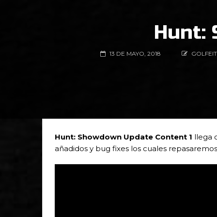
Hunt:
13 DE MAYO, 2018
GOLFEI
Hunt: Showdown Update Content 1
llega
añadidos y bug fixes los cuales repasaremo