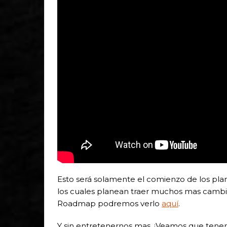
Esto será solamente el comienzo de los pl
los cuales planean traer muchos mas cambio
Roadmap podremos verlo
aquí
.
Y sin entretenernos mas, ¡Veamos que ten