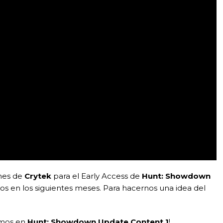
anes de
Crytek
para el Early Access de
Hunt: Showdown
s en los siguientes meses. Para hacernos una idea del
emos en
Hunt: Showdown Update Content 1
!