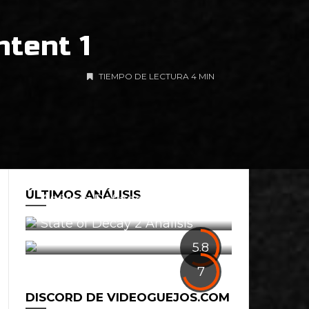
tent 1
TIEMPO DE LECTURA 4 MIN
ÚLTIMOS ANÁLISIS
Análisis: Defiance 2050
0
State of Decay 2 Análisis
1
5.8
7
DISCORD DE VIDEOGUEJOS.COM