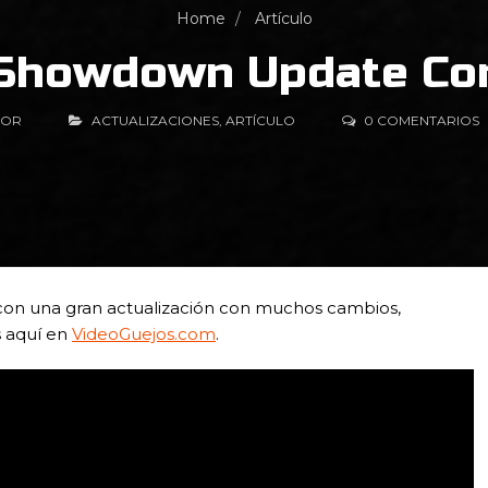
Home
Artículo
 Showdown Update Con
TOR
ACTUALIZACIONES
,
ARTÍCULO
0 COMENTARIOS
 con una gran actualización con muchos cambios,
s aquí en
VideoGuejos.com
.