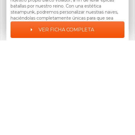
nuestro propio barco volador, a fin de librar épicas
batallas por nuestro reino. Con una estética
steampunk, podremos personalizar nuestras naves,
haciéndolas completamente únicas para que sea
inconfundible. Embárcate en esta fantástica aventura.
VER FICHA COMPLETA
Previous article
Hunt: Showdown Update Content 1
Next article
Ascent: Infinite Realm - Clases
Wyrna