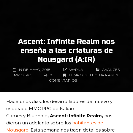
Ascent: Infinite Realm nos
enseña a las criaturas de
Nousgard (A:IR)
14 DE MAYO, 2018
WYRNA
AVANCES
,
MMO
,
PC
0
TIEMPO DE LECTURA 4 MIN
COMENTARIOS
Hace unos días, los desarrolladores del nuevo y
esperado MMORPG de Kakao
Games y Bluehole
, Ascent: Infinite Realm,
nos
dieron un adelanto sobre los
habitantes de
Nousgard
. Esta semana nos traen detalles sobre