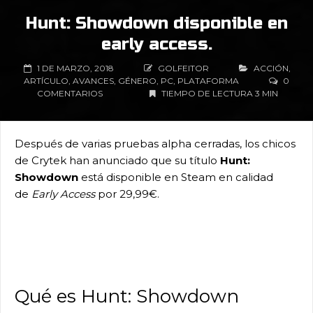
Hunt: Showdown disponible en
early access.
1 DE MARZO, 2018
GOLFEITOR
ACCIÓN
,
ARTÍCULO
,
AVANCES
,
GÉNERO
,
PC
,
PLATAFORMA
0
COMENTARIOS
TIEMPO DE LECTURA 3 MIN
Después de varias pruebas alpha cerradas, los chicos
de Crytek han anunciado que su título
Hunt:
Showdown
está disponible en Steam en calidad
de
Early Access
por 29,99€.
Qué es Hunt: Showdown