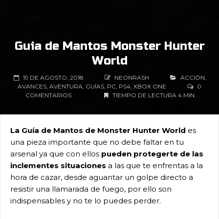
Guia de Mantos Monster Hunter
World
19 DE AGOSTO, 2018
NEONRASH
ACCIÓN
,
AVANCES
,
AVENTURA
,
GUÍAS
,
PC
,
PS4
,
XBOX ONE
0
COMENTARIOS
TIEMPO DE LECTURA 4 MIN
La Guía de Mantos de Monster Hunter World
es
una pieza importante que no debe faltar en tu
arsenal ya que con ellos
pueden protegerte de las
inclementes situaciones
a las que te enfrentas a la
hora de cazar, desde aguantar un golpe directo a
resistir una llamarada de fuego, por ello son
indispensables y no te lo puedes perder.