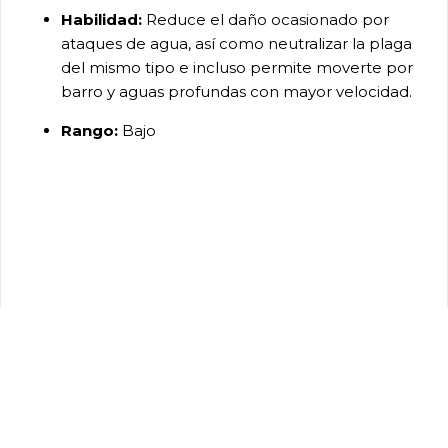
Habilidad:
Reduce el daño ocasionado por
ataques de agua, así como neutralizar la plaga
del mismo tipo e incluso permite moverte por
barro y aguas profundas con mayor velocidad.
Rango:
Bajo
Manto a Prueba de Hielo
Obtención:
Deberás entregar los materiales
que te piden en el
Centro de
Recursos
en la
misión de entrega
I+D
Arsenal: Climatización
Habilidad:
Reduce el daño del elemento hielo