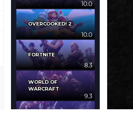
10.0
OVERCOOKED! 2
10.0
FORTNITE
8.3
WORLD OF
WARCRAFT
9.3
LOST ARK
8.0