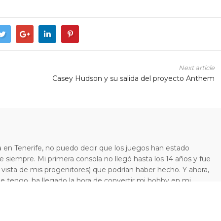
Next article
Casey Hudson y su salida del proyecto Anthem
 en Tenerife, no puedo decir que los juegos han estado
 siempre. Mi primera consola no llegó hasta los 14 años y fue
 vista de mis progenitores) que podrían haber hecho. Y ahora,
e tengo, ha llegado la hora de convertir mi hobby en mi
odo el mundo que es lo que está pasando en este mundo tan
 los videojuegos a través de VIDEOGUEJOS.