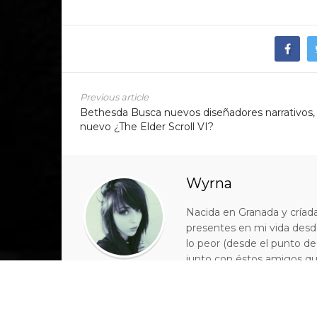
Previous article
Bethesda Busca nuevos diseñadores narrativos,
nuevo ¿The Elder Scroll VI?
Wyrna
Nacida en Granada y críada
presentes en mi vida desde
lo peor (desde el punto de
junto con éstos amigos qu
trabajo, comunicando a t
fascinante como es el de