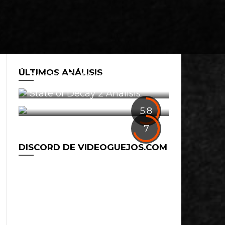
ÚLTIMOS ANÁLISIS
Análisis: Defiance 2050
0
State of Decay 2 Análisis
1
5.8
7
DISCORD DE VIDEOGUEJOS.COM