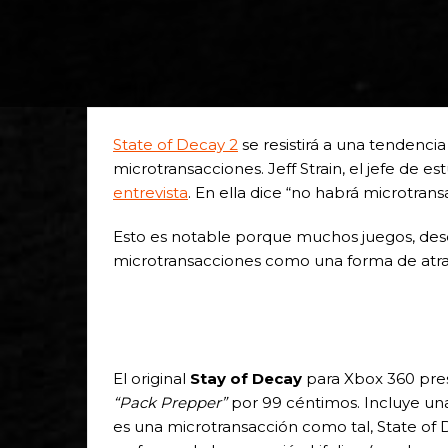
State of Decay 2
se resistirá a una tendenci
microtransacciones. Jeff Strain, el jefe de es
entrevista
. En ella dice “no habrá microtran
Esto es notable porque muchos juegos, des
microtransacciones como una forma de atrae
El original
Stay of Decay
para Xbox 360 pres
“Pack Prepper”
por 99 céntimos. Incluye un
es una microtransacción como tal, State of