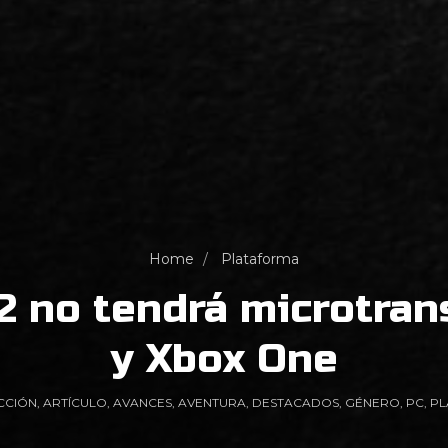
Home
Plataforma
2 no tendrá microtra
y Xbox One
CCIÓN
,
ARTÍCULO
,
AVANCES
,
AVENTURA
,
DESTACADOS
,
GÉNERO
,
PC
,
PL