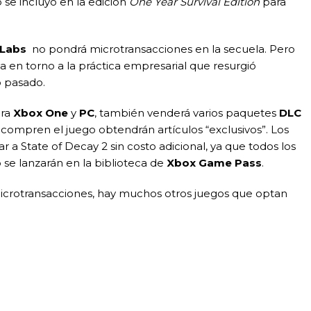
 se incluyó en la edición
One Year Survival Edition
para
Labs
no pondrá microtransacciones en la secuela. Pero
a en torno a la práctica empresarial que resurgió
 pasado.
ara
Xbox One
y
PC
, también venderá varios paquetes
DLC
compren el juego obtendrán artículos “exclusivos”. Los
a State of Decay 2 sin costo adicional, ya que todos los
 se lanzarán en la biblioteca de
Xbox Game Pass
.
icrotransacciones, hay muchos otros juegos que optan