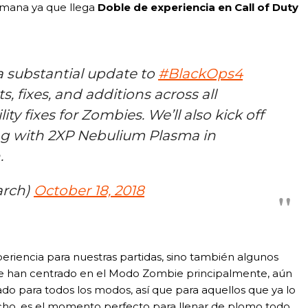
emana ya que llega
Doble de experiencia en Call of Duty
a substantial update to
#BlackOps4
, fixes, and additions across all
ty fixes for Zombies. We’ll also kick off
ng with 2XP Nebulium Plasma in
.
arch)
October 18, 2018
periencia para nuestras partidas, sino también algunos
’ se han centrado en el Modo Zombie principalmente, aún
cado para todos los modos, así que para aquellos que ya lo
cho, es el momento perfecto para llenar de plomo todo