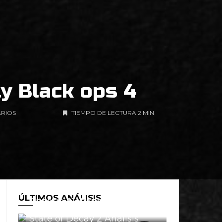
ty Black ops 4
RIOS
TIEMPO DE LECTURA 2 MIN
ÚLTIMOS ANÁLISIS
Análisis: Defiance 2050
0
State of Decay 2 Análisis