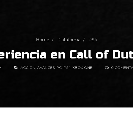
Home
Plataforma
PS4
riencia en Call of Du
H
ACCIÓN
,
AVANCES
,
PC
,
PS4
,
XBOX ONE
0 COMENTA