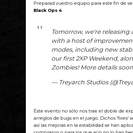
Preparad vuestro equipo para este fin de s
Black Ops 4
Tomorrow, we're releasing 
with a host of improvements
modes, including new stabili
our first 2XP Weekend, alo
Zombies! More details soon
— Treyarch Studios (@Trey
Éste evento no sólo nos trae el doble de ex
arreglos de bugs en el juego. Dichos ‘fixes
así las mejoras en la estabilidad se han apli
compraron o para los que aún no lo han he