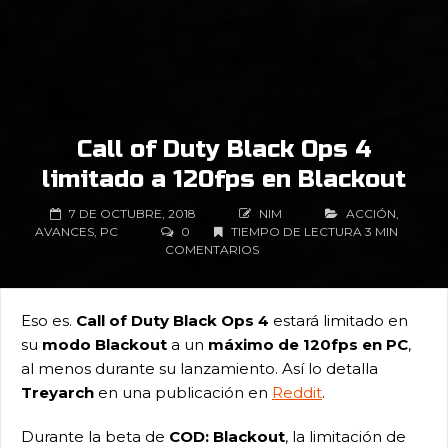
Call of Duty Black Ops 4
limitado a 120fps en Blackout
7 DE OCTUBRE, 2018
NIM
ACCIÓN
,
AVANCES
,
PC
0
TIEMPO DE LECTURA 3 MIN
COMENTARIOS
Eso es.
Call of Duty Black Ops 4
estará limitado en
su
modo Blackout
a un
máximo de 120fps en PC
,
al menos durante su lanzamiento. Así lo detalla
Treyarch
en una publicación en
Reddit
.
Durante la beta de
COD: Blackout
, la limitación de