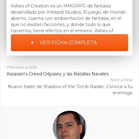
Ashes of Creation es un MMORPG de fantasía
desarrollado por Intrepid Studios. El juego, de mundo
abierto, cuenta con ambientación de fantasía, en el
que no existen facciones, y donde todo lo que
hacemos, tiene efectos en el entorno. Ashes of
Creation utiliza un sistema de Nodos Dinámicos,
VER FICHA COMPLETA
único en este género, en los que los jugadores
pueden colaborar para su desarrollo, completando
misiones, matando monstruos, haciendo PvP, etc.
Previous article
Assassin's Creed Odyssey y las Batallas Navales
Next article
Nuevo trailer de Shadow of the Tomb Raider: Conoce a tu
enemigo