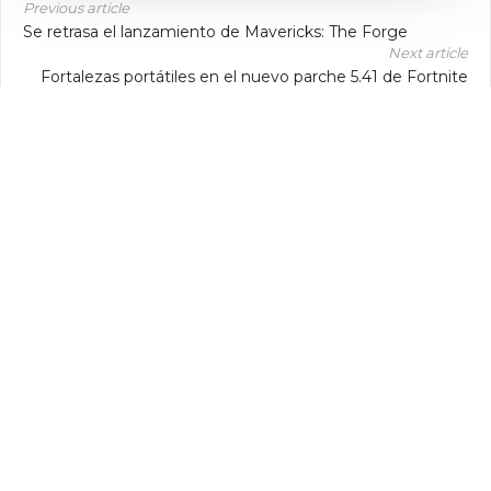
Previous article
Se retrasa el lanzamiento de Mavericks: The Forge
Next article
Fortalezas portátiles en el nuevo parche 5.41 de Fortnite
NeonRash
Adoro los videojuegos desde que era un guisantito, creo
que es el lugar perfecto para ser una versión mejorada de ti
mismo, desde espía internacional, hasta barbaro del norte
profundo. Nos vemos en las proximas guerras chavales
arghh!!