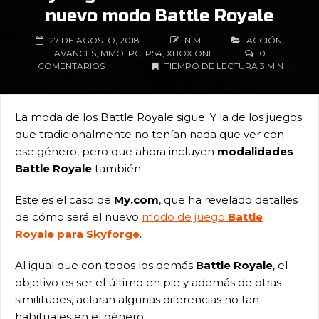
nuevo modo Battle Royale
27 DE AGOSTO, 2018
NIM
ACCIÓN
,
AVANCES
,
MMO
,
PC
,
PS4
,
XBOX ONE
0
COMENTARIOS
TIEMPO DE LECTURA 3 MIN
La moda de los Battle Royale sigue. Y la de los juegos
que tradicionalmente no tenían nada que ver con
ese género, pero que ahora incluyen
modalidades
Battle Royale
también.
Este es el caso de
My.com
, que ha revelado detalles
de cómo será el nuevo
modo de juego
Battle
Royale para Skyforge
.
Al igual que con todos los demás
Battle Royale
, el
objetivo es ser el último en pie y además de otras
similitudes, aclaran algunas diferencias no tan
habituales en el género.