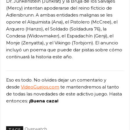
Dr. Junkenstein (Junkrat) y la Bruja de los Salvajes
(Mercy) intentan apoderarse del reino ficticio de
Adlersbrunn. A ambas entidades malignas se les
opone el Alquimista (Ana), el Pistolero (McCree), el
Arquero (Hanzo), el Soldado (Soldadura 76), la
Condesa (Widowmaker), el Espadachín (Genji), el
Monje (Zenyatta), y el Vikingo (Torbjorn). El anuncio
incluyó un poema que puede dar pistas sobre cómo
continuará la historia este año.
Eso es todo. No olvides dejar un comentario y
desde
VideoGuejos.com
te mantendremos al tanto
de todas las novedades de este adictivo juego. Hasta
entonces:
¡Buena caza!
Overwatch
TAGS