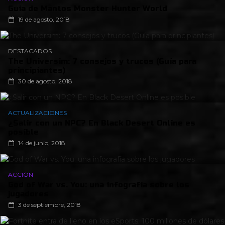
Guia de Mantos Monster Hunter World
19 de agosto, 2018
DESTACADOS
The Universim: 7 consejos y trucos (Guía para
principiantes)
30 de agosto, 2018
ACTUALIZACIONES
¿Salir con un NPC? En Black Desert Online es
posible
14 de junio, 2018
ACCIÓN
God of War vs. You: una infografía sobre los
jugadores
3 de septiembre, 2018