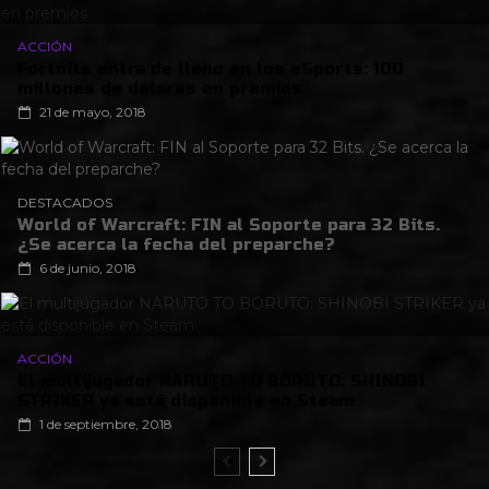
ACCIÓN
Fortnite entra de lleno en los eSports: 100
millones de dólares en premios
21 de mayo, 2018
DESTACADOS
World of Warcraft: FIN al Soporte para 32 Bits.
¿Se acerca la fecha del preparche?
6 de junio, 2018
ACCIÓN
El multijugador NARUTO TO BORUTO: SHINOBI
STRIKER ya está disponible en Steam
1 de septiembre, 2018