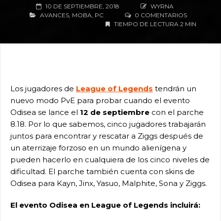
10 DE SEPTIEMBRE, 2018
WYRNA
AVANCES
,
MOBA
,
PC
0 COMENTARIOS
TIEMPO DE LECTURA 2 MIN
Los jugadores de
League of Legends
tendrán un
nuevo modo PvE para probar cuando el evento
Odisea se lance el
12 de septiembre
con el parche
8.18. Por lo que sabemos, cinco jugadores trabajarán
juntos para encontrar y rescatar a Ziggs después de
un aterrizaje forzoso en un mundo alienígena y
pueden hacerlo en cualquiera de los cinco niveles de
dificultad. El parche también cuenta con skins de
Odisea para Kayn, Jinx, Yasuo, Malphite, Sona y Ziggs.
El evento Odisea en League of Legends incluirá: