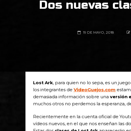
Dos nuevas cla
19 DE MAYO, 2018
Lost Ark
, para quien no lo sepa, es un jueg
los integrantes de
VideoGuejos.com
estamo
demasiada información sobre una
versión 
muchos otros no perdemos la esperanza, des
Recientemente en la cuenta oficial de You
vídeos nuevos, en el que nos enseñan las dos
Estas dos
clases de Lost Ark
aparecerán en