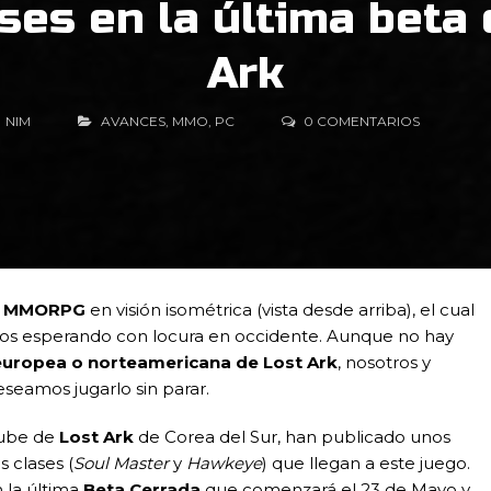
ses en la última beta 
Ark
NIM
AVANCES
,
MMO
,
PC
0 COMENTARIOS
o
MMORPG
en visión isométrica (vista desde arriba), el cual
s esperando con locura en occidente. Aunque no hay
europea o norteamericana de Lost Ark
, nosotros y
eamos jugarlo sin parar.
tube de
Lost Ark
de Corea del Sur, han publicado unos
 clases (
Soul Master
y
Hawkeye
) que llegan a este juego.
 la última
Beta Cerrada
que comenzará el 23 de Mayo y