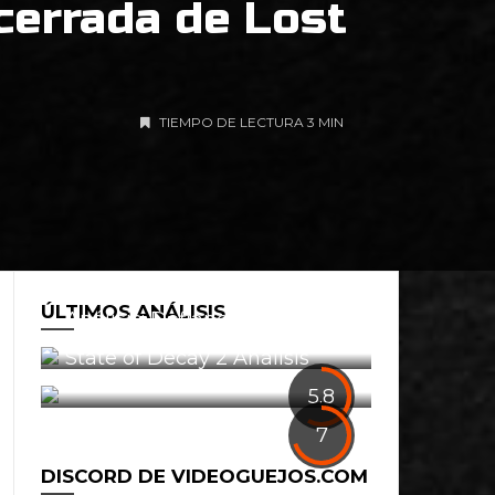
cerrada de Lost
TIEMPO DE LECTURA 3 MIN
ÚLTIMOS ANÁLISIS
Análisis: Defiance 2050
0
State of Decay 2 Análisis
1
5.8
7
DISCORD DE VIDEOGUEJOS.COM