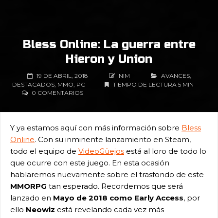
Bless Online: La guerra entre
Hieron y Union
19 DE ABRIL, 2018
NIM
AVANCES
,
DESTACADOS
,
MMO
,
PC
TIEMPO DE LECTURA 5 MIN
0 COMENTARIOS
Y ya estamos aquí con más información sobre
Bless
Online
. Con su inminente lanzamiento en Steam,
todo el equipo de
VideoGüejos
está al loro de todo lo
que ocurre con este juego. En esta ocasión
hablaremos nuevamente sobre el trasfondo de este
MMORPG
tan esperado. Recordemos que será
lanzado en
Mayo de 2018 como Early Access
, por
ello
Neowiz
está revelando cada vez más