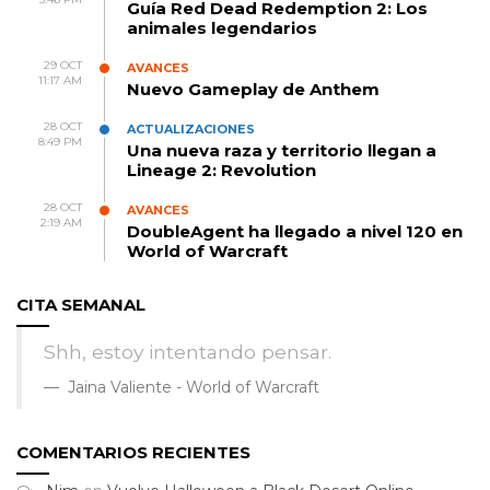
Guía Red Dead Redemption 2: Los
animales legendarios
29 OCT
AVANCES
11:17 AM
Nuevo Gameplay de Anthem
28 OCT
ACTUALIZACIONES
8:49 PM
Una nueva raza y territorio llegan a
Lineage 2: Revolution
28 OCT
AVANCES
2:19 AM
DoubleAgent ha llegado a nivel 120 en
World of Warcraft
CITA SEMANAL
Shh, estoy intentando pensar.
Jaina Valiente - World of Warcraft
COMENTARIOS RECIENTES