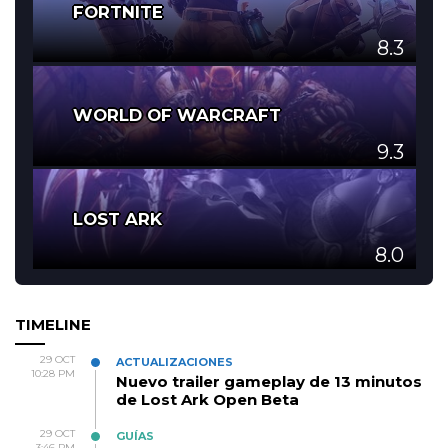
FORTNITE
8.3
WORLD OF WARCRAFT
9.3
LOST ARK
8.0
TIMELINE
29 OCT
ACTUALIZACIONES
10:28 PM
Nuevo trailer gameplay de 13 minutos
de Lost Ark Open Beta
29 OCT
GUÍAS
3:46 PM