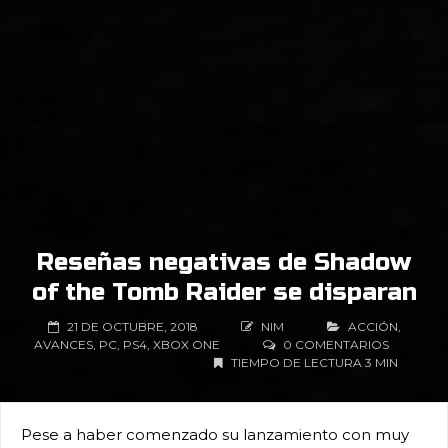
Reseñas negativas de Shadow
of the Tomb Raider se disparan
21 DE OCTUBRE, 2018
NIM
ACCIÓN
,
AVANCES
,
PC
,
PS4
,
XBOX ONE
0 COMENTARIOS
TIEMPO DE LECTURA 3 MIN
Pese a haber comenzado su lanzamiento con muy