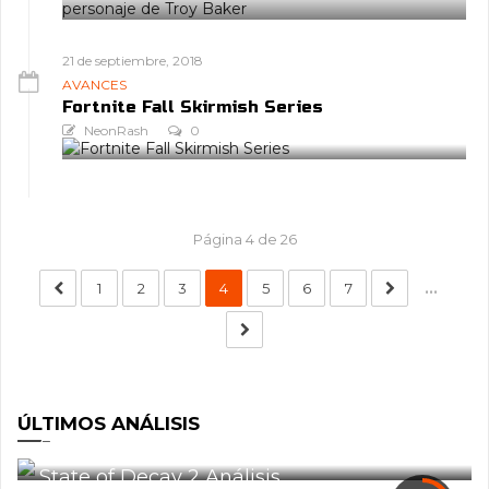
21 de septiembre, 2018
AVANCES
Fortnite Fall Skirmish Series
NeonRash
0
Página 4 de 26
1
2
3
4
5
6
7
...
ÚLTIMOS ANÁLISIS
Análisis: Defiance 2050
0
State of Decay 2 Análisis
1