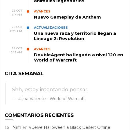
animales legendarios
29 OCT
AVANCES
11:17 AM
Nuevo Gameplay de Anthem
28 OCT
ACTUALIZACIONES
8:49 PM
Una nueva raza y territorio llegan a
Lineage 2: Revolution
28 OCT
AVANCES
2:19 AM
DoubleAgent ha llegado a nivel 120 en
World of Warcraft
CITA SEMANAL
Shh, estoy intentando pensar.
Jaina Valiente - World of Warcraft
COMENTARIOS RECIENTES
Nim
en
Vuelve Halloween a Black Desert Online