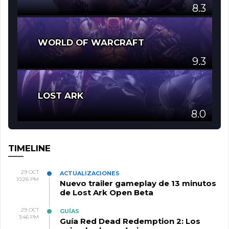
8.3
WORLD OF WARCRAFT
9.3
LOST ARK
8.0
TIMELINE
29 OCT
ACTUALIZACIONES
10:28 PM
Nuevo trailer gameplay de 13 minutos
de Lost Ark Open Beta
29 OCT
GUÍAS
3:46 PM
Guía Red Dead Redemption 2: Los