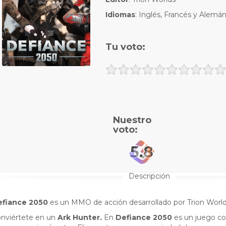
Idiomas
: Inglés, Francés y Alemá
Tu voto:
Nuestro
voto:
5.8
Descripción
efiance 2050
es un MMO de acción desarrollado por Trion World
nviértete en un
Ark Hunter.
En
Defiance 2050
es un juego co