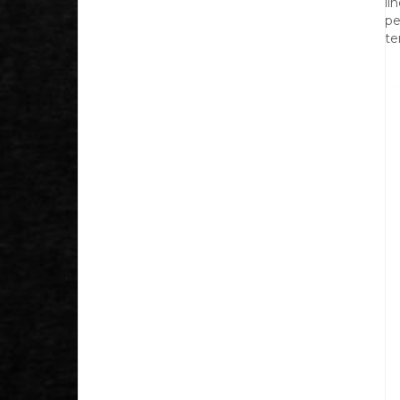
lí
pe
te