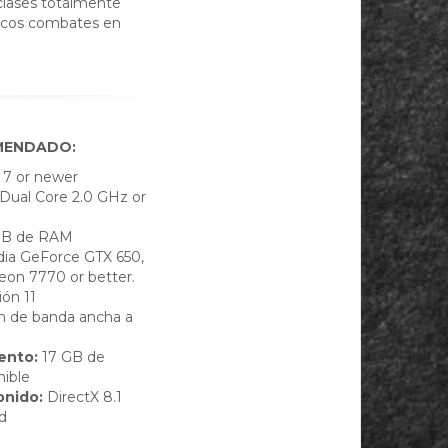
clases totalmente
épicos combates en
MENDADO:
7 or newer
Dual Core 2.0 GHz or
GB de RAM
ia GeForce GTX 650,
on 7770 or better.
ión 11
 de banda ancha a
ento:
17 GB de
nible
onido:
DirectX 8.1
d