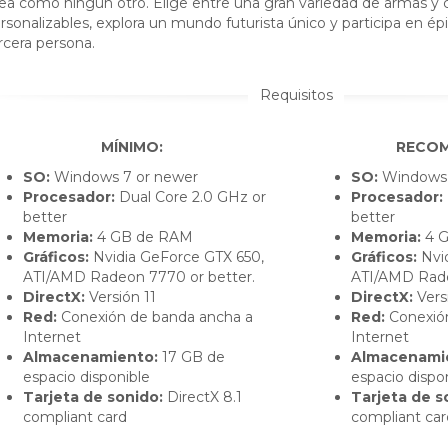
nea como ningún otro. Elige entre una gran variedad de armas y 
rsonalizables, explora un mundo futurista único y participa en 
rcera persona.
Requisitos
MÍNIMO:
RECO
SO:
Windows 7 or newer
SO:
Windows 
Procesador:
Dual Core 2.0 GHz or
Procesador:
better
better
Memoria:
4 GB de RAM
Memoria:
4 
Gráficos:
Nvidia GeForce GTX 650,
Gráficos:
Nvid
ATI/AMD Radeon 7770 or better.
ATI/AMD Rade
DirectX:
Versión 11
DirectX:
Vers
Red:
Conexión de banda ancha a
Red:
Conexión
Internet
Internet
Almacenamiento:
17 GB de
Almacenami
espacio disponible
espacio dispo
Tarjeta de sonido:
DirectX 8.1
Tarjeta de s
compliant card
compliant car