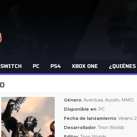
 SWITCH
PC
PS4
XBOX ONE
¿QUIÉNES
50
Género
: Aventura, Acción, MMO
Disponible en
: PC
Fecha de lanzamiento
: Verano 
Desarrollador
: Trion Worlds
Editor
: Trion Worlds