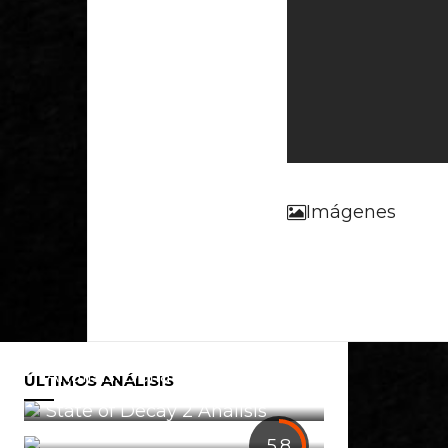
Imágenes
Análisis: Defiance 2050
ÚLTIMOS ANÁLISIS
0
State of Decay 2 Análisis
1
5.8