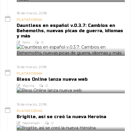
18 de marzo, 2018
PLATAFORMA
Dauntless en español v.0.3.7: Cambios en
Behemoths, nuevas picas de guerra, idiomas
y más
Nim
0
16 de marzo, 2018
PLATAFORMA
Bless Online lanza nueva web
Wyrna
0
16 de marzo, 2018
PLATAFORMA
Brigitte, así se creó la nueva Heroína
NeonRash
0