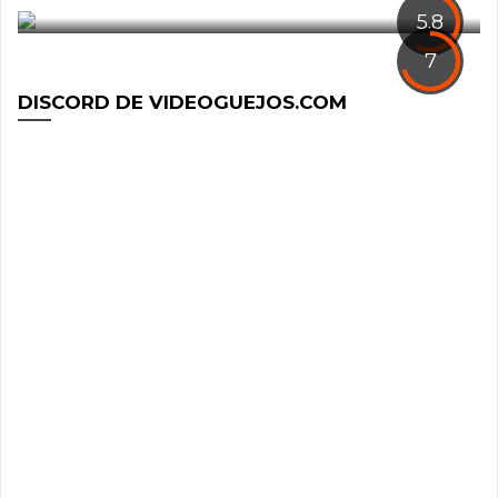
1
5.8
7
DISCORD DE VIDEOGUEJOS.COM