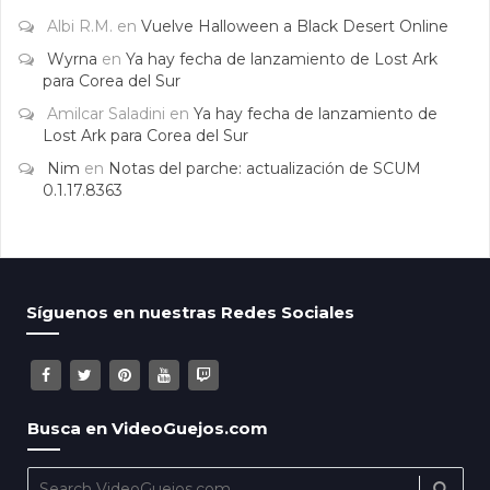
Albi R.M.
en
Vuelve Halloween a Black Desert Online
Wyrna
en
Ya hay fecha de lanzamiento de Lost Ark
para Corea del Sur
Amilcar Saladini
en
Ya hay fecha de lanzamiento de
Lost Ark para Corea del Sur
Nim
en
Notas del parche: actualización de SCUM
0.1.17.8363
Síguenos en nuestras Redes Sociales
Busca en VideoGuejos.com