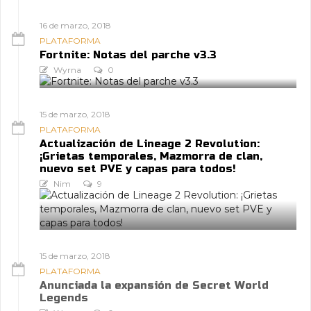
16 de marzo, 2018
PLATAFORMA
Fortnite: Notas del parche v3.3
Wyrna
0
15 de marzo, 2018
PLATAFORMA
Actualización de Lineage 2 Revolution:
¡Grietas temporales, Mazmorra de clan,
nuevo set PVE y capas para todos!
Nim
9
15 de marzo, 2018
PLATAFORMA
Anunciada la expansión de Secret World
Legends